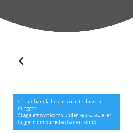

För att handla hos oss måste du vara
inloggad.
Skapa ett nytt konto under
Mitt konto
eller
logga in om du redan har ett konto.