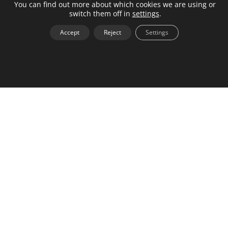
You can find out more about which cookies we are using or
switch them off in
settings
.
Partnerportal
Accept
Reject
Settings
Hjälpcenter
Om
Kontakt
Jobba med oss
Press
Integritetspolicy
Allmänna villkor