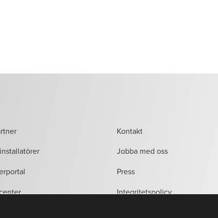
artner
Kontakt
installatörer
Jobba med oss
erportal
Press
center
Integritetspolicy
Allmänna villkor