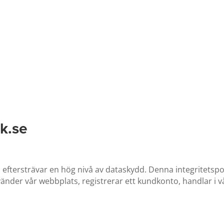
ns
Partners
Help Center
About
Contact
rk.se
h eftersträvar en hög nivå av dataskydd. Denna integritetsp
nder vår webbplats, registrerar ett kundkonto, handlar i v