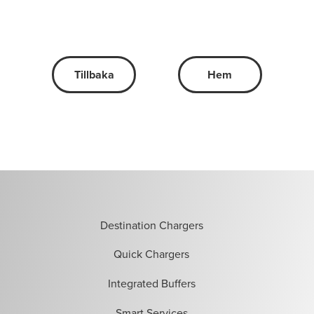
Tillbaka
Hem
Destination Chargers
Quick Chargers
Integrated Buffers
Smart Services