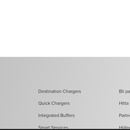
Destination Chargers
Bli p
Quick Chargers
Hitta 
Integrated Buffers
Partn
Smart Services
Hjälp