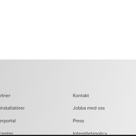
artner
Kontakt
installatörer
Jobba med oss
erportal
Press
center
Integritetspolicy