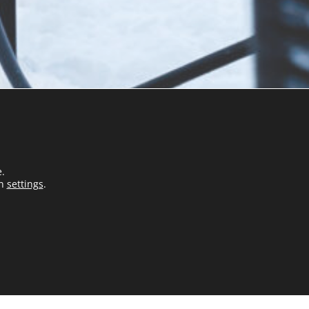
e.
in
settings
.