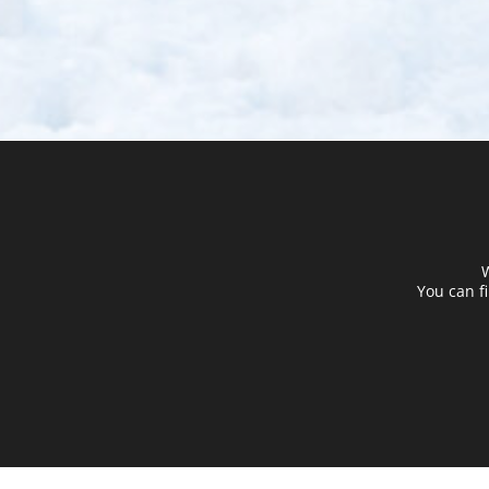
W
You can f
2018 - 2019
En ny idé föddes – att anpassa tekniken
till befintlig infrastruktur.
Prototyper som kombinerade EV-laddning
och motorvärmare i en enda enhet