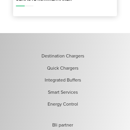
Destination Chargers
Quick Chargers
Integrated Buffers
Smart Services
Energy Control
Bli partner